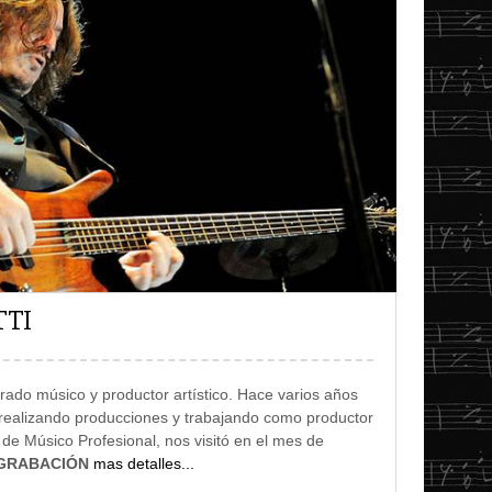
TTI
rado músico y productor artístico. Hace varios años
realizando producciones y trabajando como productor
 de Músico Profesional, nos visitó en el mes de
7 -GRABACIÓN
mas detalles...