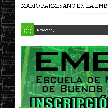
JUAN ESTANGA
AGOSTO
2015
N
o
v
e
d
a
d
e
s
E
M
B
A