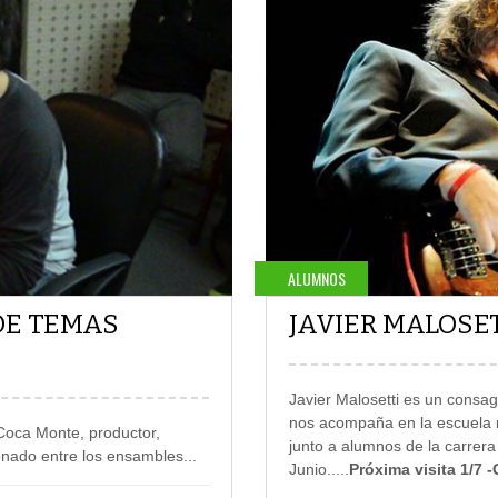
ALUMNOS
DE TEMAS
JAVIER MALOSE
Javier Malosetti es un consag
nos acompaña en la escuela 
 Coca Monte, productor,
junto a alumnos de la carrera
ionado entre los ensambles
...
Junio.
....
Próxima visita 1/