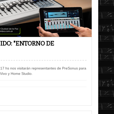
IDO: "ENTORNO DE
as 17 hs nos visitarán representantes de PreSonus para
 Vivo y Home Studio.