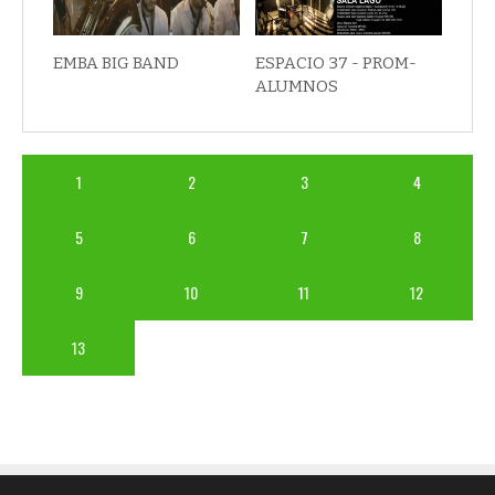
EMBA BIG BAND
ESPACIO 37 - PROM-
ALUMNOS
1
2
3
4
5
6
7
8
9
10
11
12
13