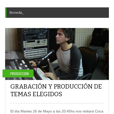
N
o
v
e
d
a
d
e
s
E
M
B
A
PRODUCCION
GRABACIÓN Y PRODUCCIÓN DE
TEMAS ELEGIDOS
El día Martes 26 de Mayo a las 20:45hs nos visitará Coca