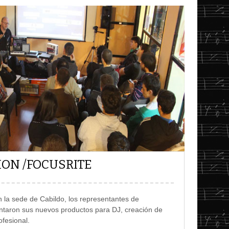
ION /FOCUSRITE
n la sede de Cabildo, los representantes de
ntaron sus nuevos productos para DJ, creación de
ofesional
.