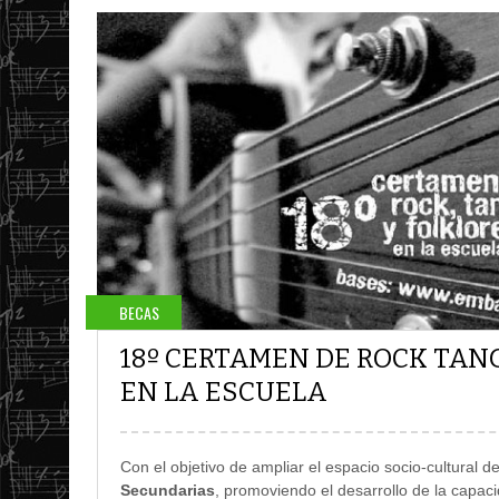
BECAS
18º CERTAMEN DE ROCK TAN
EN LA ESCUELA
Con el objetivo de ampliar el espacio socio-cultural d
Secundarias
, promoviendo el desarrollo de la capac