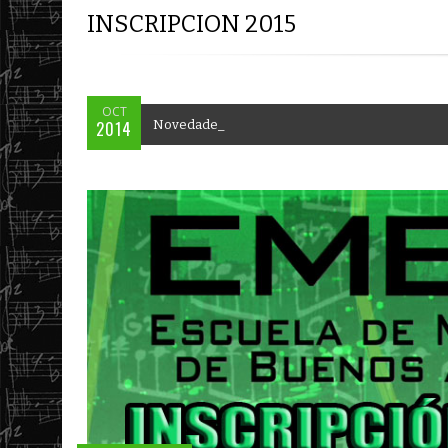
SCOTT AMENDOLA (Batería) & C
OCT
2014
N
o
v
e
d
a
d
e
s
E
M
B
A