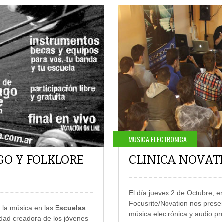
MUSICA ELECTRONICA
GO Y FOLKLORE
CLINICA NOVAT
El día jueves 2 de Octubre, e
Focusrite/Novation nos prese
e la música en las
Escuelas
música electrónica y audio pr
idad creadora de los jòvenes