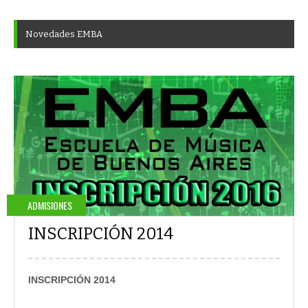
N
o
v
e
d
a
d
e
s
E
M
B
A
ADMISIONES
INSCRIPCIÓN 2014
INSCRIPCIÓN 2014