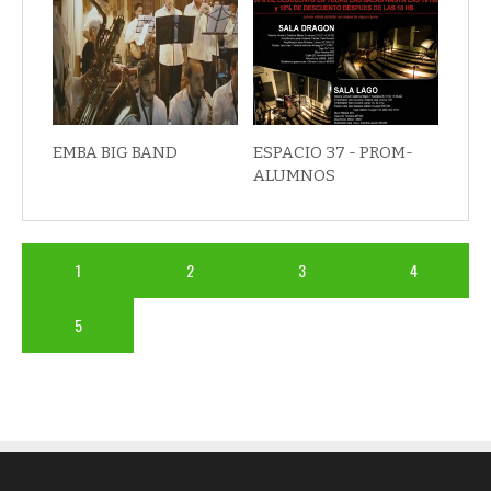
EMBA BIG BAND
ESPACIO 37 - PROM-
ALUMNOS
1
2
3
4
5