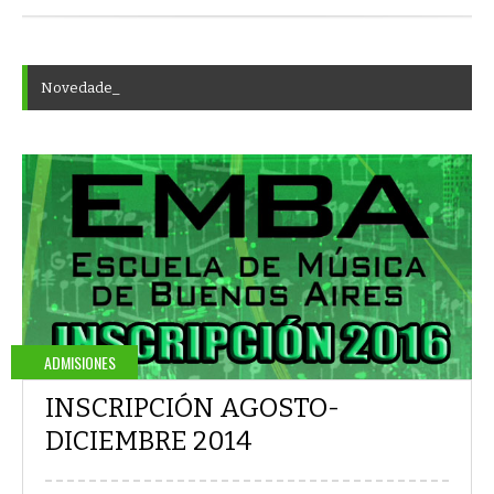
N
o
v
e
d
a
d
e
s
E
M
B
A
ADMISIONES
INSCRIPCIÓN AGOSTO-
DICIEMBRE 2014