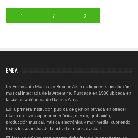
1
2
3
EMBA
La Escuela de Música de Buenos Aires es la primera institución
musical integrada de la Argentina. Fundada en 1986 ubicada en
la ciudad autónoma de Buenos Aires.
Es la primera institución pública de gestión privada en ofrecer
títulos de nivel superior en música, sonido, grabación,
producción musical, música electrónica y multimedia, cubriendo
todos los aspectos de la actividad musical actual.
El área de música propiamente dicha incluye la enseñanza de