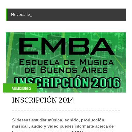
N
o
v
e
d
a
d
e
s
E
M
B
A
ADMISIONES
INSCRIPCIÓN 2014
Si deseas estudiar
música, sonido, producción
musical , audio y video
puedes informarte acerca de