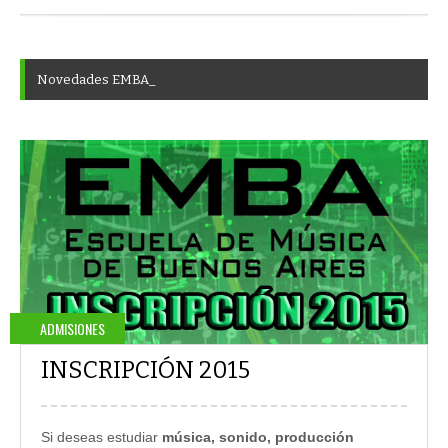
N
o
v
e
d
a
d
e
s
E
M
B
A
ADMISIONES
INSCRIPCIÓN 2015
Si deseas estudiar
música, sonido, producción