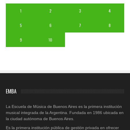
1
2
3
4
5
6
7
8
9
10
EMBA
La Escuela de Música de Buenos Aires es la primera institución
musical integrada de la Argentina. Fundada en 1986 ubicada en
la ciudad autónoma de Buenos Aires.
Es la primera institución pública de gestión privada en ofrecer