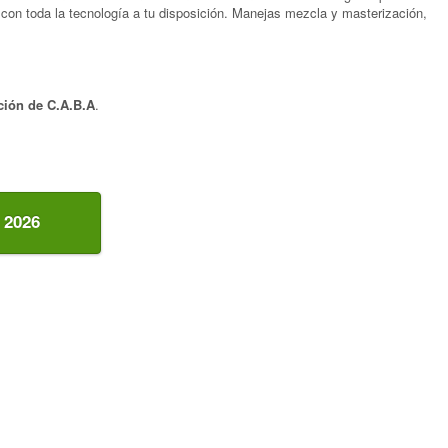
, con toda la tecnología a tu disposición. Manejas mezcla y masterización,
ación de C.A.B.A
.
 2026