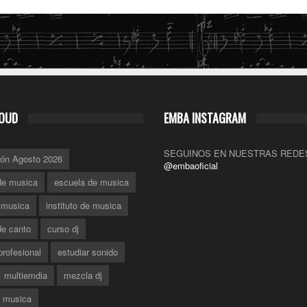
OUD
EMBA INSTAGRAM
SEGUINOS EN NUESTRAS REDE
ión Agosto 2026
@embaoficial
de musica
escuela de musica
r musica
instituto de musica
de canto
curso dj
rofesional
estudiar sonido
multiemdia
mezcla dj
 musica